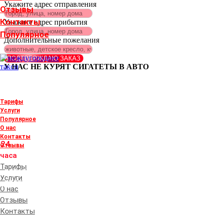
Укажите адрес отправления
Отзывы
Контакты
Укажите адрес прибытия
Популярное
Дополнительные пожелания
ПОДТВЕРЖДАЮ ЗАКАЗ
У НАС НЕ КУРЯТ СИГАТЕТЫ В АВТО
Тарифы
+380505687015
Услуги
Популярное
+380632213472
О нас
Контакты
24
Отзывы
часа
Тарифы
+380632213472
Услуги
+380505687015
О нас
Отзывы
Контакты