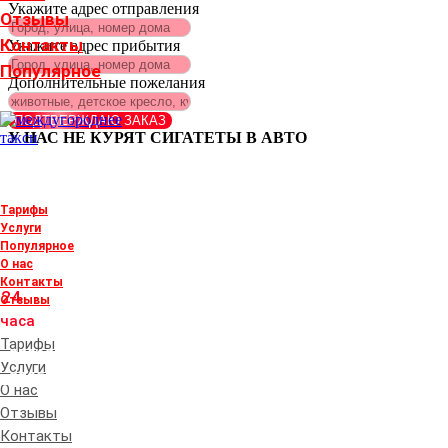
Укажите адрес отправления
Отзывы
Контакты
Укажите адрес прибытия
Популярное
Дополнительные пожелания
ПОДТВЕРЖДАЮ ЗАКАЗ
У НАС НЕ КУРЯТ СИГАТЕТЫ В АВТО
Тарифы
+380505687015
Услуги
Популярное
+380632213472
О нас
Контакты
24
Отзывы
часа
Тарифы
+380632213472
Услуги
+380505687015
О нас
Отзывы
Контакты