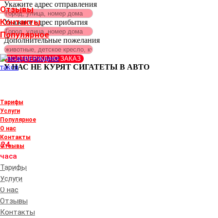
Укажите адрес отправления
Отзывы
Контакты
Укажите адрес прибытия
Популярное
Дополнительные пожелания
ПОДТВЕРЖДАЮ ЗАКАЗ
У НАС НЕ КУРЯТ СИГАТЕТЫ В АВТО
Тарифы
+380505687015
Услуги
Популярное
+380632213472
О нас
Контакты
24
Отзывы
часа
Тарифы
+380632213472
Услуги
+380505687015
О нас
Отзывы
Контакты